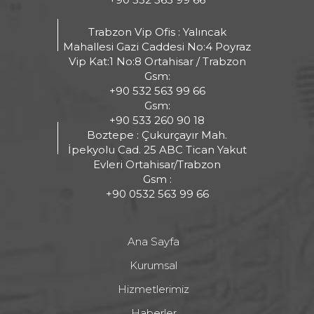
Trabzon Vip Ofis : Yalıncak
Mahallesi Gazi Caddesi No:4 Poyraz
Vip Kat:1 No:8 Ortahisar / Trabzon
Gsm:
+90 532 563 99 66
Gsm:
+90 533 260 90 18
Boztepe : Çukurçayır Mah.
İpekyolu Cad. 25 ABC Tican Yakut
Evleri Ortahisar/Trabzon
Gsm :
+90 0532 563 99 66
Ana Sayfa
Kurumsal
Hizmetlerimiz
Haberler