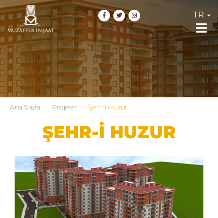
TR
Ana Sayfa
Projeler
Şehr-i Huzur
ŞEHR-İ HUZUR