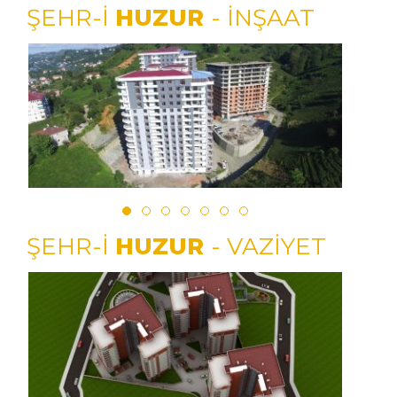
ŞEHR-İ
HUZUR
- İNŞAAT
ŞEHR-İ
HUZUR
- VAZİYET