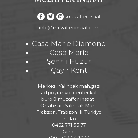
/muzafferinsaat
info@muzafferinsaat.com
Casa Marie Diamond
Casa Marie
Şehr-i Huzur
Çayır Kent
Merkez :
Yalıncak mah.gazi
cad.poyraz vip center.kat.1
buro.8 muzaffer insaat -
Ortahisar (Yalıncak Mah.)
Trabzon, Trabzon İli, Türkiye
Telefax :
0462 771 55 77
Gsm :
+90 532 563 99 66